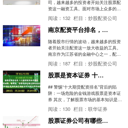
司，越来越多的投资者开始关注股票配
资这一融资工具。面对市场上众多的配
资平台，如何选择一家正规、安全的配
阅读：
132
栏目：
炒股配资公司
资公司成为投资者最关心的....
南京配资平台排名，合规实盘推荐
随着股市行情的波动，越来越多的投资
者开始关注配资这一放大收益的工具。
南京作为江苏省的金融中心之一，配资
市场也日益活跃。然而，面对众多配资
阅读：
187
栏目：
炒股配资公司
平台联华证券，投资者最关....
股票是资本证券 十大期货配资排名随机生成含有中立性、权威性、客观性、合规性和信息实用性适合网站发布不超30字的标题
## 警惕“十大期货配资排名”背后的陷
阱：一场危险的金钱游戏股票是资本证
券 其次，了解股票市场的基本知识是非
常必要的。新手在进行股票配资炒股之
阅读：
130
栏目：
联华证券
前，应该了解股票的....
股票证券公司有哪些 配资炒股平台排名，助你轻松选择靠谱平台