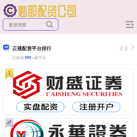
正规配资平台排行
更多
已收录
999
+家平台