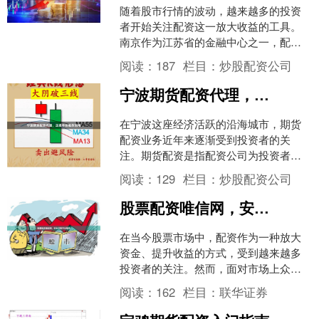
随着股市行情的波动，越来越多的投资
者开始关注配资这一放大收益的工具。
南京作为江苏省的金融中心之一，配资
市场也日益活跃。然而，面对众多配资
阅读：
187
栏目：
炒股配资公司
平台联华证券，投资者最关....
宁波期货配资代理，正规平台推荐指南
在宁波这座经济活跃的沿海城市，期货
配资业务近年来逐渐受到投资者的关
注。期货配资是指配资公司为投资者提
供资金，帮助其放大交易规模，从而在
阅读：
129
栏目：
炒股配资公司
期货市场中获取更高收益的一....
股票配资唯信网，安全可靠平台推荐
在当今股票市场中，配资作为一种放大
资金、提升收益的方式，受到越来越多
投资者的关注。然而，面对市场上众多
的配资平台，如何选择一个安全可靠的
阅读：
162
栏目：
联华证券
平台成为关键问题。今天，....