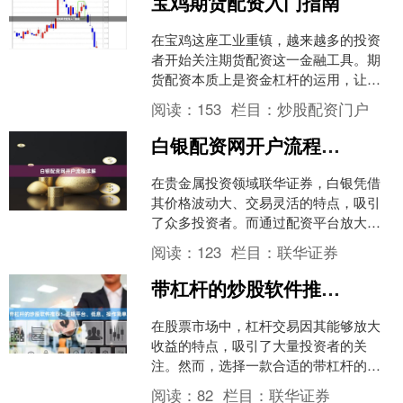
宝鸡期货配资入门指南
在宝鸡这座工业重镇，越来越多的投资
者开始关注期货配资这一金融工具。期
货配资本质上是资金杠杆的运用，让投
资者用较少的本金撬动更大的交易规
阅读：
153
栏目：
炒股配资门户
模。对于宝鸡的投资者而言，....
白银配资网开户流程详解
在贵金属投资领域联华证券，白银凭借
其价格波动大、交易灵活的特点，吸引
了众多投资者。而通过配资平台放大资
金，更是成为许多短线交易者提升收益
阅读：
123
栏目：
联华证券
的重要方式。本文将为您详....
带杠杆的炒股软件推荐：正规平台、低息、操作简单
在股票市场中，杠杆交易因其能够放大
收益的特点，吸引了大量投资者的关
注。然而，选择一款合适的带杠杆的炒
股软件并不容易，尤其是在当前市场上
阅读：
82
栏目：
联华证券