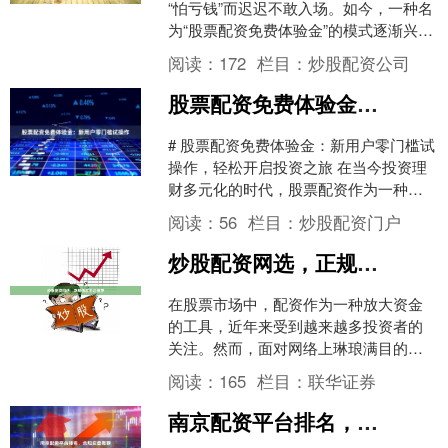
“怕亏钱”而迟迟不敢入场。如今，一种名
为“股票配资免费体验金”的模式逐渐兴
起，它允许投资者在不投入自有资金的
阅读：
172
栏目：
炒股配资公司
情况下联华证券，先....
股票配资免费体验金：新用户零门槛试操作
# 股票配资免费体验金：新用户零门槛试
操作，轻松开启投资之旅 在当今投资理
财多元化的时代，股票配资作为一种灵
活的资金管理方式，越来越受到投资者
阅读：
56
栏目：
炒股配资门户
的关注。然而，对于....
炒股配资网选，正规低息平台推荐
在股票市场中，配资作为一种放大资金
的工具，近年来受到越来越多投资者的
关注。然而，面对网络上琳琅满目的配
资平台，如何筛选出正规、低息且安全
阅读：
165
栏目：
联华证券
可靠的平台，成为许多股民....
南京配资平台排名，合规实盘推荐