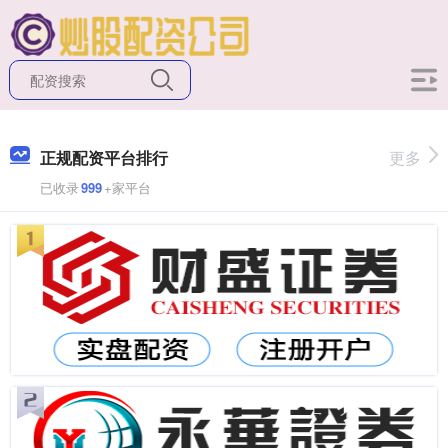
正规配资平台排行
更多
已收录
999
+家平台