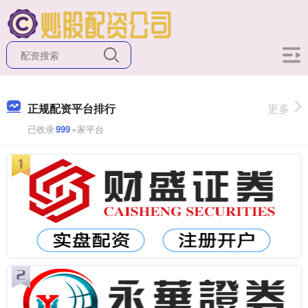
正规配资平台排行
更多
已收录
999
+家平台