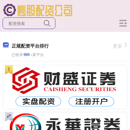
正规配资平台排行
更多
已收录
999
+家平台