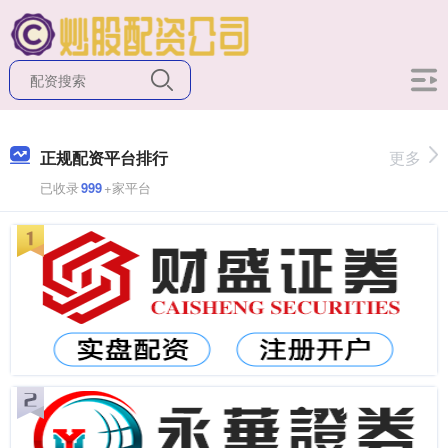
正规配资平台排行
更多
已收录
999
+家平台