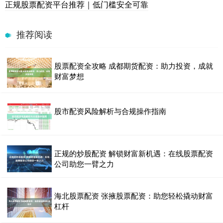
正规股票配资平台推荐｜低门槛安全可靠
推荐阅读
股票配资全攻略 成都期货配资：助力投资，成就
财富梦想
股市配资风险解析与合规操作指南
正规的炒股配资 解锁财富新机遇：在线股票配资
公司助您一臂之力
海北股票配资 张掖股票配资：助您轻松撬动财富
杠杆