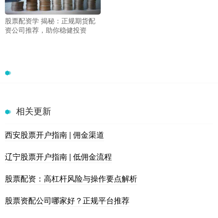
股票配资学 揭秘：正规期货配
资公司推荐，助你稳健投资
相关更新
西安股票开户指南 | 佣金渠道
辽宁股票开户指南 | 低佣金流程
股票配资：高杠杆风险与操作要点解析
股票资配公司哪家好？正规平台推荐