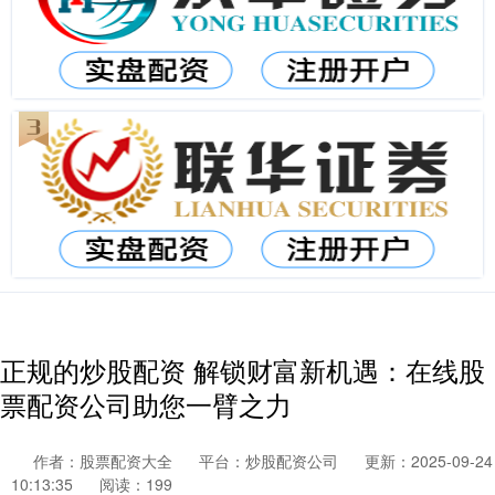
正规的炒股配资 解锁财富新机遇：在线股
票配资公司助您一臂之力
作者：股票配资大全
平台：炒股配资公司
更新：2025-09-24
10:13:35
阅读：199