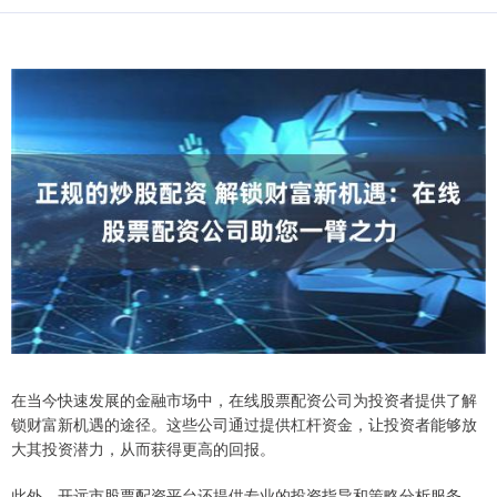
在当今快速发展的金融市场中，在线股票配资公司为投资者提供了解
锁财富新机遇的途径。这些公司通过提供杠杆资金，让投资者能够放
大其投资潜力，从而获得更高的回报。
此外，开远市股票配资平台还提供专业的投资指导和策略分析服务。