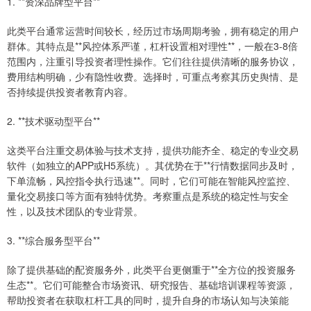
1. **资深品牌型平台**
此类平台通常运营时间较长，经历过市场周期考验，拥有稳定的用户
群体。其特点是**风控体系严谨，杠杆设置相对理性**，一般在3-8倍
范围内，注重引导投资者理性操作。它们往往提供清晰的服务协议，
费用结构明确，少有隐性收费。选择时，可重点考察其历史舆情、是
否持续提供投资者教育内容。
2. **技术驱动型平台**
这类平台注重交易体验与技术支持，提供功能齐全、稳定的专业交易
软件（如独立的APP或H5系统）。其优势在于**行情数据同步及时，
下单流畅，风控指令执行迅速**。同时，它们可能在智能风控监控、
量化交易接口等方面有独特优势。考察重点是系统的稳定性与安全
性，以及技术团队的专业背景。
3. **综合服务型平台**
除了提供基础的配资服务外，此类平台更侧重于**全方位的投资服务
生态**。它们可能整合市场资讯、研究报告、基础培训课程等资源，
帮助投资者在获取杠杆工具的同时，提升自身的市场认知与决策能