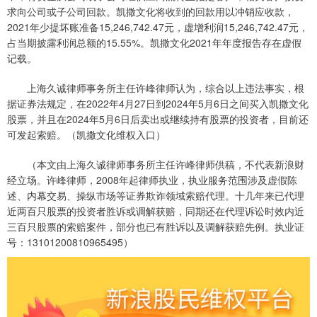
求向公司或子公司回款。凯撒文化将收到的回款用以冲销应收款，
2021年少提坏账准备15,246,742.47元，虚增利润15,246,742.47元，
占当期披露利润总额的15.55%。凯撒文化2021年年度报告存在虚假
记载。
上海久诚律师事务所主任许峰律师认为，综合以上违法事实，根
据证券法规定，在2022年4月27日到2024年5月6日之间买入凯撒文化
股票，并且在2024年5月6日后卖出或继续持有股票的投资者，目前还
可发起索赔。（凯撒文化维权入口）
（本文由上海久诚律师事务所主任许峰律师供稿，不代表新浪财
经立场。许峰律师，2008年起律师执业，执业服务范围涉及虚假陈
述、内幕交易、操纵市场等证券欺诈领域索赔代理。十几年来已代理
近两百只股票的投资者胜诉或调解获赔，同期还在代理诉讼时效内近
三百只股票的索赔案件，部分也已有胜诉以及调解获赔先例。执业证
号：13101200810965495）