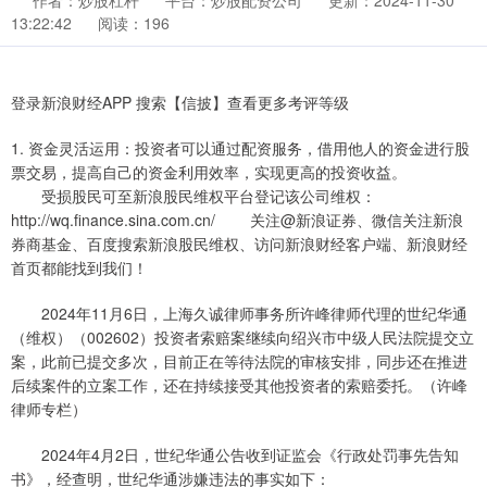
作者：炒股杠杆
平台：炒股配资公司
更新：2024-11-30
13:22:42
阅读：196
登录新浪财经APP 搜索【信披】查看更多考评等级
1. 资金灵活运用：投资者可以通过配资服务，借用他人的资金进行股
票交易，提高自己的资金利用效率，实现更高的投资收益。
受损股民可至新浪股民维权平台登记该公司维权：
http://wq.finance.sina.com.cn/ 关注@新浪证券、微信关注新浪
券商基金、百度搜索新浪股民维权、访问新浪财经客户端、新浪财经
首页都能找到我们！
2024年11月6日，上海久诚律师事务所许峰律师代理的世纪华通
（维权）（002602）投资者索赔案继续向绍兴市中级人民法院提交立
案，此前已提交多次，目前正在等待法院的审核安排，同步还在推进
后续案件的立案工作，还在持续接受其他投资者的索赔委托。（许峰
律师专栏）
2024年4月2日，世纪华通公告收到证监会《行政处罚事先告知
书》，经查明，世纪华通涉嫌违法的事实如下：