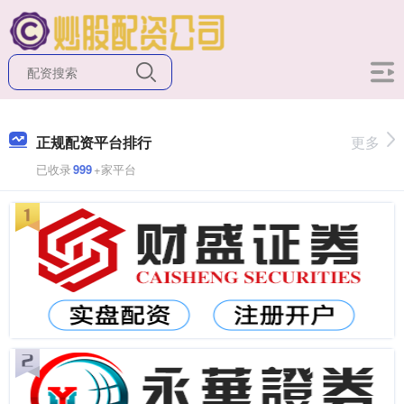
正规配资平台排行
更多
已收录
999
+家平台