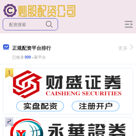
正规配资平台排行
更多
已收录
999
+家平台