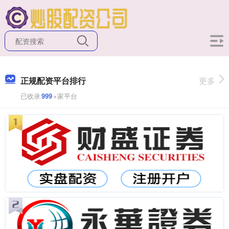
正规配资平台排行
更多
已收录
999
+家平台