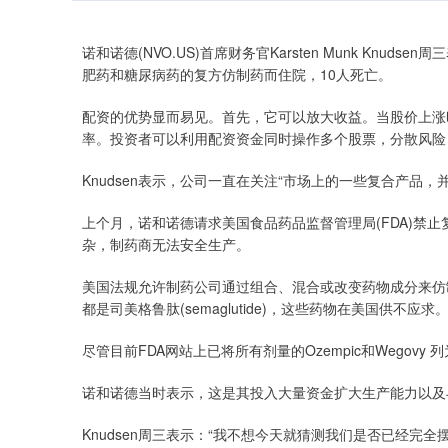
诺和诺德(NVO.US)首席财务官Karsten Munk Kn
肥药和糖尿病药的复方仿制药而住院，10人死亡。
配资的优势显而易见。首先，它可以放大收益。当股价上涨
率。投资者可以利用配资资金同时操作多个股票，分散风险
Knudsen表示，公司一直在关注“市场上的一些复合产品
上个月，诺和诺德请求美国食品药品监督管理局(FDA)禁止复
杂，制药商无法安全生产。
美国法规允许制药公司通过组合、混合或改变药物成分来仿制供
都是司美格鲁肽(semaglutide)，这些药物在美国供不应求
尽管目前FDA网站上已将所有剂量的Ozempic和Wegov
诺和诺德当时表示，这是其投入大量资金扩大生产能力以及与 
Knudsen周三表示：“我不想今天就猜测我们是否已经完